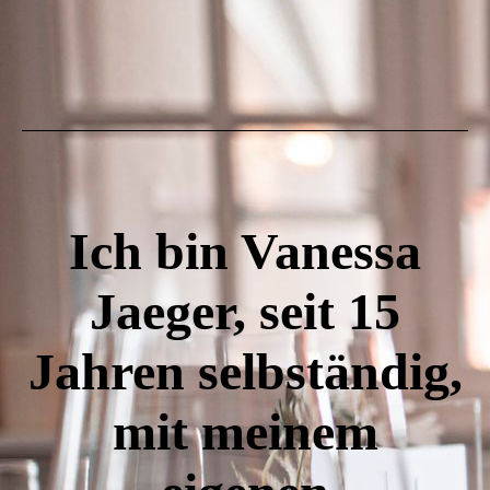
BB76913A-81E0-415D-98D9-F2444CEA520C-yshwq-
ng3n6n
Ich bin Vanessa
Jaeger, seit 15
Jahren selbständig,
mit meinem