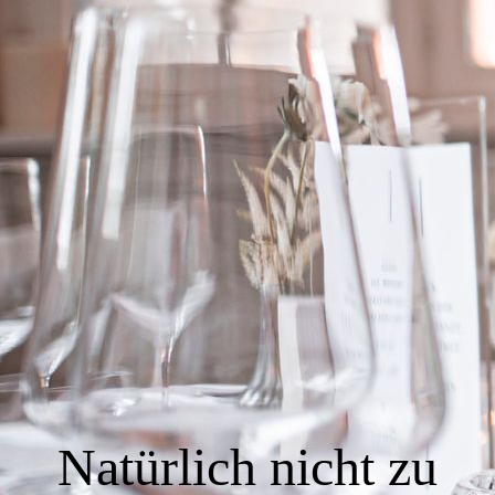
FD4D1104-3425-4AFB-951F-B992B19799D6-qzkec-prnwbg
Natürlich nicht zu